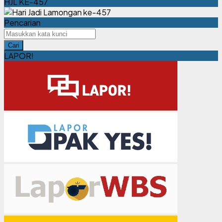
HJL KE-457
Pencarian
Cari
LAPOR!