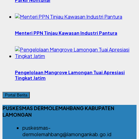
Parkir Nontunai
Menteri PPN Tinjau Kawasan Industri Pantura
Pengelolaan Mangrove Lamongan Tuai Apresiasi
Tingkat Jatim
Portal Berita
PUSKESMAS DERMOLEMAHBANG KABUPATEN
LAMONGAN
puskesmas-
dermolemahbang@lamongankab.go.id