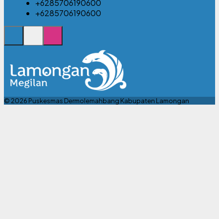
+6285706190600
+6285706190600
© 2026 Puskesmas Dermolemahbang Kabupaten Lamongan