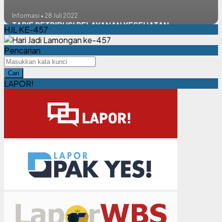
Informasi • 28 Juli 2022
TARIF RETRIBUSI PELAYANAN KESEHATAN
HJL KE-457
Pencarian
Cari
LAPOR!