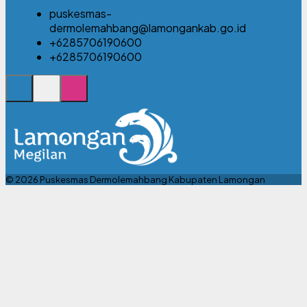
puskesmas-
dermolemahbang@lamongankab.go.id
+6285706190600
+6285706190600
© 2026 Puskesmas Dermolemahbang Kabupaten Lamongan