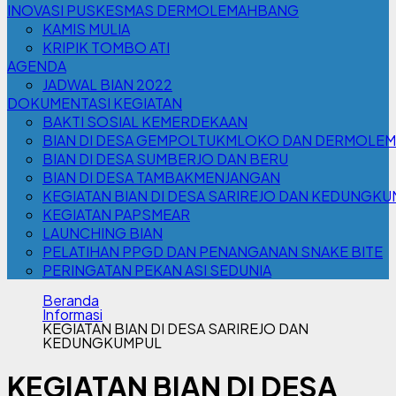
INOVASI PUSKESMAS DERMOLEMAHBANG
KAMIS MULIA
KRIPIK TOMBO ATI
AGENDA
JADWAL BIAN 2022
DOKUMENTASI KEGIATAN
BAKTI SOSIAL KEMERDEKAAN
BIAN DI DESA GEMPOLTUKMLOKO DAN DERMOLE
BIAN DI DESA SUMBERJO DAN BERU
BIAN DI DESA TAMBAKMENJANGAN
KEGIATAN BIAN DI DESA SARIREJO DAN KEDUNGK
KEGIATAN PAPSMEAR
LAUNCHING BIAN
PELATIHAN PPGD DAN PENANGANAN SNAKE BITE
PERINGATAN PEKAN ASI SEDUNIA
Beranda
Informasi
KEGIATAN BIAN DI DESA SARIREJO DAN
KEDUNGKUMPUL
KEGIATAN BIAN DI DESA